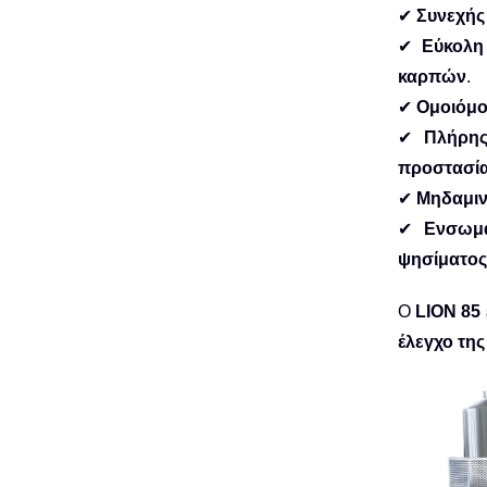
✔
Συνεχής
✔
Εύκολη
καρπών
.
✔
Ομοιόμ
✔
Πλήρης
προστασί
✔
Μηδαμιν
✔
Ενσωμ
ψησίματος
Ο
LION 85
έλεγχο τη