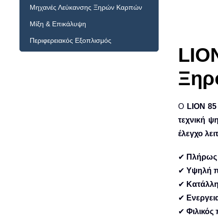
Μηχανές Λεύκανσης Ξηρών Καρπών
Μίξη & Επικάλυψη
Περιφερειακός Εξοπλισμός
LIO
Ξηρ
Ο
LION 85
τεχνική ψ
έλεγχο λει
✔
Πλήρως 
✔
Υψηλή 
✔
Κατάλλη
✔
Ενεργει
✔
Φιλικός