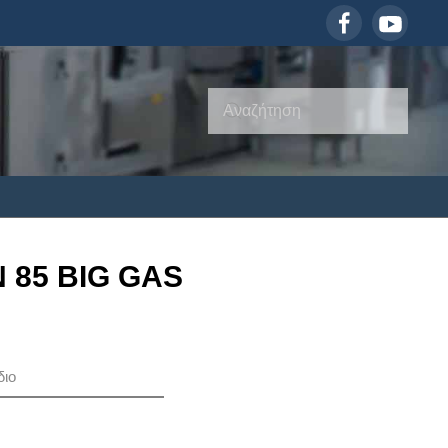
 85 BIG GAS
διο