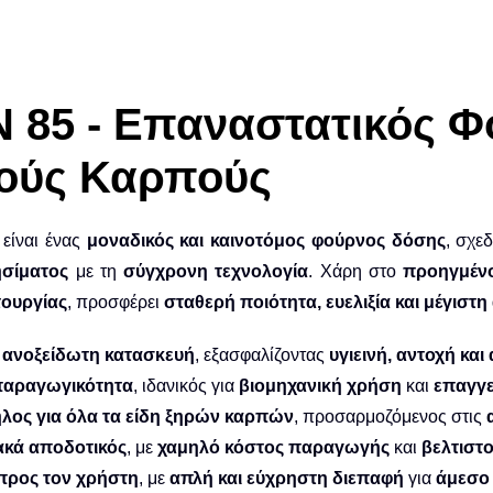
N 85 - Επαναστατικός Φ
ούς Καρπούς
είναι ένας
μοναδικός και καινοτόμος φούρνος δόσης
, σχε
ησίματος
με τη
σύγχρονη τεχνολογία
. Χάρη στο
προηγμέν
τουργίας
, προσφέρει
σταθερή ποιότητα, ευελιξία και μέγιστ
ανοξείδωτη κατασκευή
, εξασφαλίζοντας
υγιεινή, αντοχή και
παραγωγικότητα
, ιδανικός για
βιομηχανική χρήση
και
επαγγε
λος για όλα τα είδη ξηρών καρπών
, προσαρμοζόμενος στις
ακά αποδοτικός
, με
χαμηλό κόστος παραγωγής
και
βελτιστ
 προς τον χρήστη
, με
απλή και εύχρηστη διεπαφή
για
άμεσο 