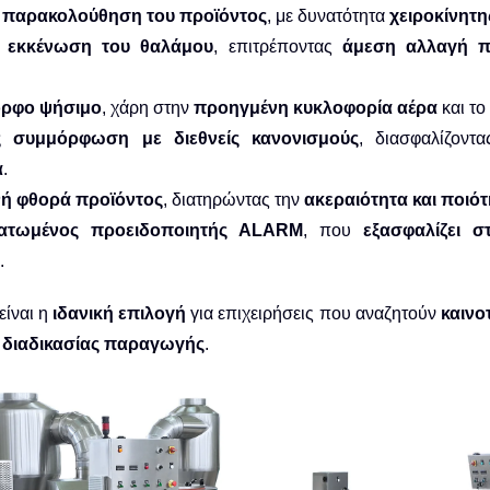
 παρακολούθηση του προϊόντος
, με δυνατότητα
χειροκίνητ
 εκκένωση του θαλάμου
, επιτρέποντας
άμεση αλλαγή π
ορφο ψήσιμο
, χάρη στην
προηγμένη κυκλοφορία αέρα
και το
 συμμόρφωση με διεθνείς κανονισμούς
, διασφαλίζοντ
α
.
ή φθορά προϊόντος
, διατηρώντας την
ακεραιότητα και ποιό
ατωμένος προειδοποιητής ALARM
, που
εξασφαλίζει 
.
είναι η
ιδανική επιλογή
για επιχειρήσεις που αναζητούν
καινο
ς διαδικασίας παραγωγής
.