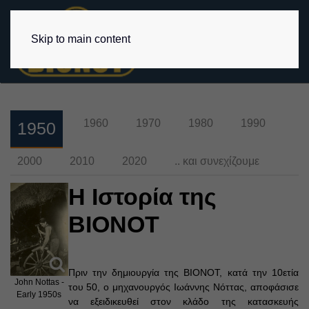
Skip to main content
1960
1970
1980
1990
1950
2000
2010
2020
.. και συνεχίζουμε
Η Ιστορία της
BIONOT
Πριν την δημιουργία της BIONΟΤ, κατά την 10ετία
John Nottas -
του 50, ο μηχανουργός Ιωάννης Νόττας, αποφάσισε
Early 1950s
να εξειδικευθεί στον κλάδο της κατασκευής