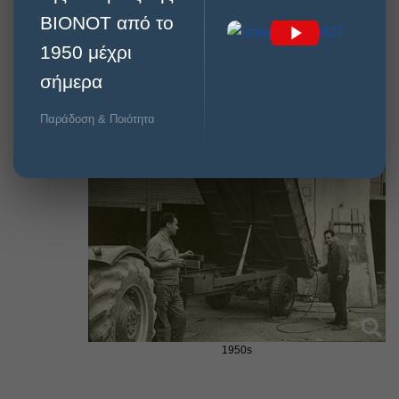
BIONOT από το
1950 μέχρι
σήμερα
1950s
Παράδοση & Ποιότητα
1950s